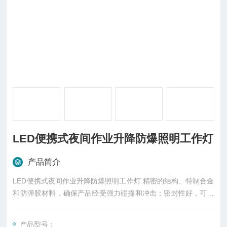
LED便携式夜间作业升降防爆照明工作灯
产品简介
LED便携式夜间作业升降防爆照明工作灯 精密的结构、特制合金
和防弹胶材料，确保产品经受强力碰撞和冲击；密封性好，可抵
御风浪、暴雨侵袭。当电池电量低于使用要求时，电筒的光亮度
会急剧减弱，此时应停止使用并及时充电；为了保障电池性能*发
产品型号：