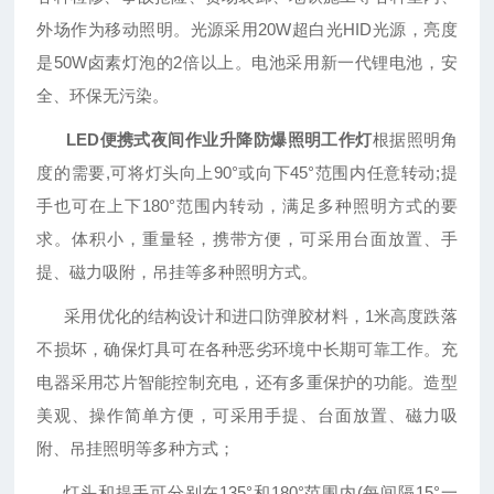
外场作为移动照明。光源采用20W超白光HID光源，亮度
是50W卤素灯泡的2倍以上。电池采用新一代锂电池，安
全、环保无污染。
LED便携式夜间作业升降防爆照明工作灯
根据照明角
度的需要,可将灯头向上90°或向下45°范围内任意转动;提
手也可在上下180°范围内转动，满足多种照明方式的要
求。体积小，重量轻，携带方便，可采用台面放置、手
提、磁力吸附，吊挂等多种照明方式。
采用优化的结构设计和进口防弹胶材料，1米高度跌落
不损坏，确保灯具可在各种恶劣环境中长期可靠工作。充
电器采用芯片智能控制充电，还有多重保护的功能。造型
美观、操作简单方便，可采用手提、台面放置、磁力吸
附、吊挂照明等多种方式；
灯头和提手可分别在135°和180°范围内(每间隔15°一