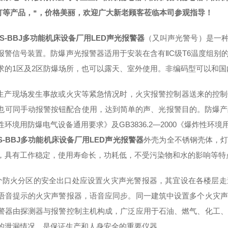
灯等产品，*，价格美丽，欢迎广大新老顾客莅临本司参观指导！
KS-BBJ多功能机床设备厂用LED声光报警器
（又叫声光警号）是一
报警信号装置。防爆声光报警器适用于安装在含有ⅡC级T6温度组别
求的1区及2区防爆场所，也可以露天、室外使用。非编码型可以和
现场发生事故或火灾等紧急情况时，火灾报警控制器送来的控制
也可同手动报警按钮配合使用，达到简单的声、光报警目的。防爆产品需符合
性环境用防爆电气设备通用要求》及GB3836.2—2000《爆炸性环境
S-BBJ多功能机床设备厂用LED声光报警器
外壳为全不锈钢壳体，灯
，具有工作稳定，使用寿命长，功耗低，不受污染物和水的影响等特
火分区的安全出口处应设置火灾声光警报器，其宜设在各楼层走
语音提示的火灾声警报器，语音应同步。同一建筑中设置多个火灾声
警器由探测器与报警控制主机构成，广泛应用于石油、燃气、化工、
的泄漏情况，是保证生产和人身安全的重要仪器。