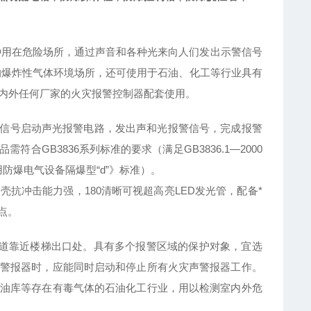
种用在危险场所，通过声音和各种光来向人们发出示警信号
的爆炸性气体环境场所，还可使用于石油、化工等行业具有
国内外任何厂家的火灾报警控制器配套使用。
信号启动声光报警电路，发出声和光报警信号，完成报警
GB3836系列标准的要求（满足GB3836.1—2000
用防爆电气设备隔爆型“d”》标准）。
壳抗冲击能力强，180清晰可视超高亮LED发光管，配备*
点。
道靠近楼梯出口处。具有多个报警区域的保护对象，宜选
警报器时，应能同时启动和停止所有火灾声警报器工作。
油库等存在有毒气体的石油化工行业，用以检测室内外危