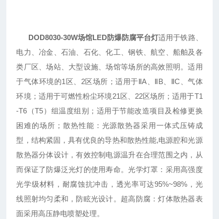
DOD8030-30W场馆LED防爆防腐平台灯
适用于铁路、
电力、冶金、石油、石化、化工、钢铁、航空、船舶及各
类厂区、场站、大型设施、场馆等场所的高效照明。适用
于气体环境的1区、2区场所；适用于ⅡA、ⅡB、ⅡC、气体
环境；适用于可燃性粉尘环境21区、22区场所；适用于T1
-T6（T5）组温度组别；适用于节能改造项目及检修更换
困难的场所；散热性能：光源散热器采用一体式压铸成
型，结构紧固，具有优良的导热和散热性能,电源腔和光源
散热器分体设计，有效控制电源温升在合理范围之内，从
而保证了防爆泛光灯的使用寿命。光学灯罩：采用高强度
光学级材料，耐腐蚀抗冲击，透光率可达95%~98%，光
线照射均匀柔和，防眩光设计。超高防腐：灯体散热器表
面采用高压静电喷塑处理。