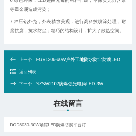
6.绿色环保：LED是由无毒的材料作成，不像荧光灯含汞
等重金属造成污染；
7.冲压铝外壳，外表精致美观，进行高科技喷涂处理，耐
磨抗腐，抗水防尘；精巧的结构设计，扩大了散热空间。
FGV1206-90W户外工地防水防尘防腐LED泛光灯
上一个：
返回列表
SZSW2102防爆强光电筒LED-3W
下一个：
在线留言