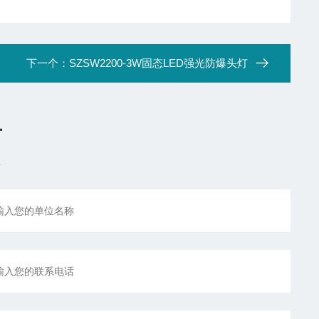
下一个：
SZSW2200-3W固态LED强光防爆头灯
言