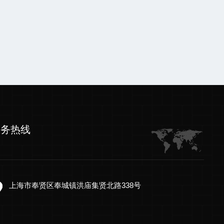
服务热线
上海市奉贤区奉城镇洪庙集贤北路338号