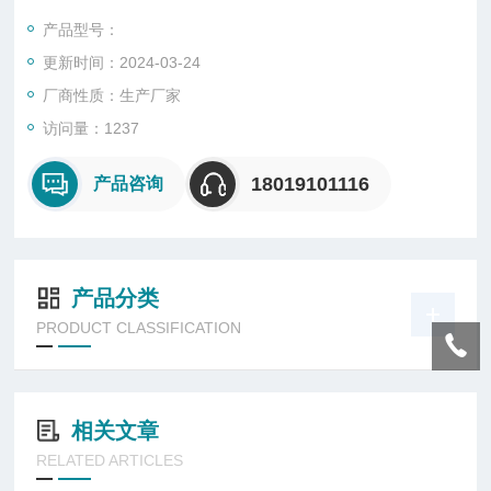
业易燃易爆场所使用。可并联接线，省去了接线盒及安装成本。
产品型号：
外壳采用高科技表面喷涂技术，耐磨抗腐，防水防尘，适用于各
更新时间：2024-03-24
种恶劣环境。
厂商性质：生产厂家
访问量：1237
18019101116
产品咨询
产品分类
PRODUCT CLASSIFICATION
相关文章
RELATED ARTICLES