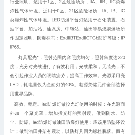
行业照明。适用于1区、2区危险场所，IIA、IIB、IIC类爆
炸性气体环境。适用于0区、21区危险场所，IA、IB、IC
类爆炸性气体环境。LED防爆平台灯适用于石化装置、石
油平台、加油站、油泵房、中转站、油田等易燃易爆场所
作固定照明。防爆标志：ExdIIBTExdIICTGb防护等级：IP
IP65。
灯具配光*，照射范围内容照度均匀，照射角度达220
度，充分对光线进行了有效利用；光线柔和，无眩光，不
会引起作业人员的眼睛疲劳，提高工作效率。光源采用亮
LED，耗电量仅为金卤灯的40%。电源关键元件全部选择
用世界品牌。
高效、稳定。
led防爆灯做投光灯使用的时候：在光源面
外加一个聚光罩，增加投光灯的照射度。
做到防水、防
尘、防爆。led防爆灯做油田防爆灯使用：应该用防坠环设
计；做到油田井架有震动，以防灯具因为螺栓脱落。而有