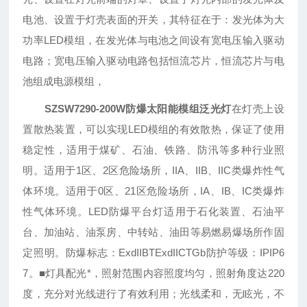
电池、设置于灯壳表面的开关，其特征在于：发光体为大
功率LED模组，在发光体与电池之间设有宽电压输入驱动
电路；宽电压输入驱动电路包括恒流芯片，恒流芯片与电
池组成电源模组，
SZSW7290-200W防爆太阳能模组泛光灯
在灯壳上设
置散热装置，可以实现LED模组的有效散热，保证了使用
稳定性，适用于煤矿、石油、铁路、防汛等多种行业照
明。适用于1区、2区危险场所，IIA、IIB、IIC类爆炸性气
体环境。适用于0区、21区危险场所，IA、IB、IC类爆炸
性气体环境。LED防爆平台灯适用于石化装置、石油平
台、加油站、油泵房、中转站、油田等易燃易爆场所作固
定照明。防爆标志：ExdIIBTExdIICTGb防护等级：IPIP6
7。■灯具配光*，照射范围内容照度均匀，照射角度达220
度，充分对光线进行了有效利用；光线柔和，无眩光，不