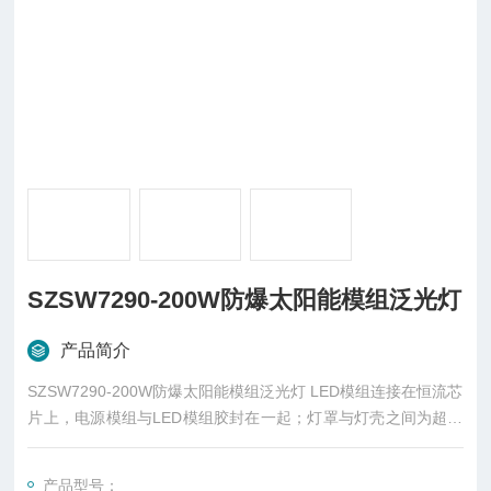
SZSW7290-200W防爆太阳能模组泛光灯
产品简介
SZSW7290-200W防爆太阳能模组泛光灯 LED模组连接在恒流芯
片上，电源模组与LED模组胶封在一起；灯罩与灯壳之间为超音
波焊接。它利用LED低发热量的特点，实现本质安全级防爆，而
且LED光源寿命长；电池在充满电和放电末期LED都保持恒定亮
产品型号：