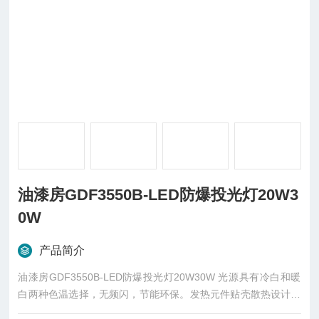
油漆房GDF3550B-LED防爆投光灯20W3
0W
产品简介
油漆房GDF3550B-LED防爆投光灯20W30W 光源具有冷白和暖
白两种色温选择，无频闪，节能环保。发热元件贴壳散热设计、
光源腔和电器腔分离设计，有效控制各部件的温升，延长LED和