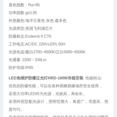
显色指数：Ra>85
功率因数 gt;0.95
外形颜色:海洋王黄色 灰色 森本色
光源类型:美国飞利浦芯片
防爆标志:Exdemb II CT6
工作电压:AC/DC 220V±20% 50H
光源色温:暖白2700~4500K/正白5000~6500K
光通量 :2200～330Lm
防护等级:IP65
LED免维护防爆泛光灯HRD-100W吊链安装
性能特点:
优良的防爆性能，可以在各种易燃易爆场所安全使用，
采用大功率LED作为光源，光效高，寿命长。
采用环照型配光设计，照明范围大，角度广，亮度高，照
度均匀。