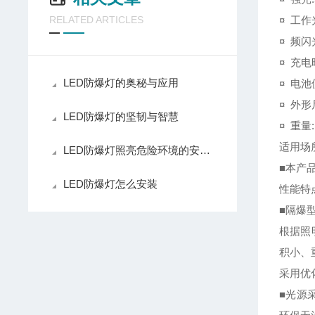
RELATED ARTICLES
¤ 工作光
¤ 频闪光
¤ 充电时
LED防爆灯的奥秘与应用
¤ 电池
¤ 外形尺
LED防爆灯的坚韧与智慧
¤ 重量:1
适用场
LED防爆灯照亮危险环境的安全之光
■本产
LED防爆灯怎么安装
性能特
■隔爆
根据照
积小、
采用优
■光源