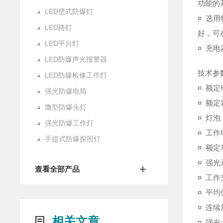
功能的
LED壁式防爆灯
¤ 选
LED路灯
好，可
LED平台灯
¤ 充
LED防爆声光报警器
技术参
LED防爆检修工作灯
¤ 额定电
强光防爆电筒
¤ 额定
微型防爆头灯
¤ 灯泡
强光防爆工作灯
¤ 工作电
手提式防爆探照灯
¤ 额定
¤ 强光通
查看全部产品
¤ 工作光
¤ 平均使
¤ 连
相关文章
¤ 强光: