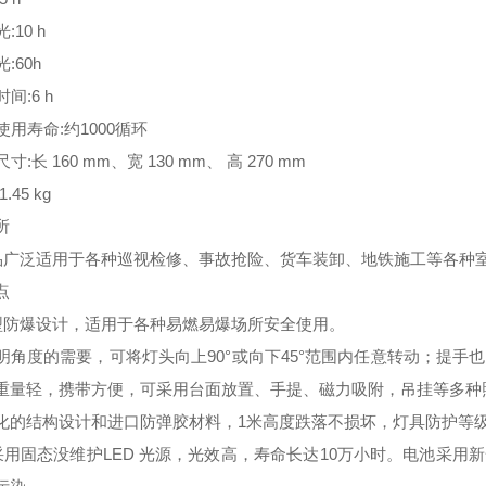
:10 h
:60h
间:6 h
使用寿命:约1000循环
寸:长 160 mm、宽 130 mm、 高 270 mm
.45 kg
所
品广泛适用于各种巡视检修、事故抢险、货车装卸、地铁施工等各种
点
型防爆设计，适用于各种易燃易爆场所安全使用。
明角度的需要，可将灯头向上90°或向下45°范围内任意转动；提手
重量轻，携带方便，可采用台面放置、手提、磁力吸附，吊挂等多种
化的结构设计和进口防弹胶材料，1米高度跌落不损坏，灯具防护等级
采用固态没维护LED 光源，光效高，寿命长达10万小时。电池采