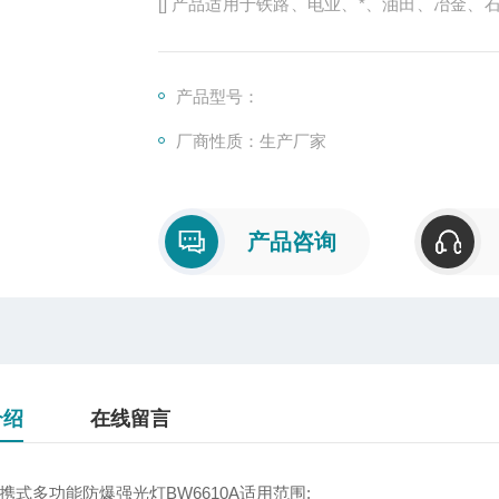
[] 产品适用于铁路、电业、*、油田、冶金
等高亮度照明及其他工作现场提供移动照明。
产品型号：
厂商性质：生产厂家
产品咨询
介绍
在线留言
便携式多功能防爆强光灯BW6610A适用范围: