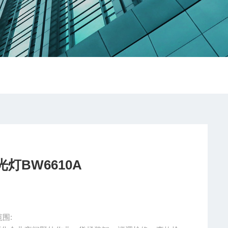
灯BW6610A
围: