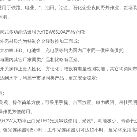
产品适用于铁路、电业、*、油田、冶金、石化企业夜间野外作业、货
照明。
便携式多功能防爆强光灯BW6610A产品介绍:
质: 外壳材质均为特制合金经数控加工而成;
部件: 大功率LED、电池组、充电器等均为国内厂家同一供应商供货;
形: 与国内其它厂家同类产品相比略有区别;
功能: 开关操作上更人性化、方便化，增设有电量检测功能，其它均类同市
性能: 达到水平，均高于市场同类产品，更加安全稳定;
点:
型美观、操作简单方便，可采用手提、台面放置、磁力吸附、吊挂照明
操作更方便耐用。
用3只3W大功率正白光LED光源串联使用，光效*、耗能极少、寿命
，强光连续照明5小时，工作光连续照明可达10小时。反光杯采用