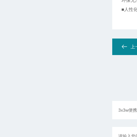
环保无
■人性
上