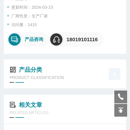
80WLED防爆灯适用于节能改造项目及检修更换固难的场所；适
更新时间：2024-03-23
用于防护要求较高、潮湿的场所。
厂商性质：生产厂家
适用于爆炸性气体环境的1区、2区场所；100WLED防爆灯适用
访问量：1415
于IIA、IIB、IIC类爆炸性气体环境；适用于T1~T6组温度组别。
18019101116
产品咨询
产品分类
PRODUCT CLASSIFICATION
相关文章
RELATED ARTICLES