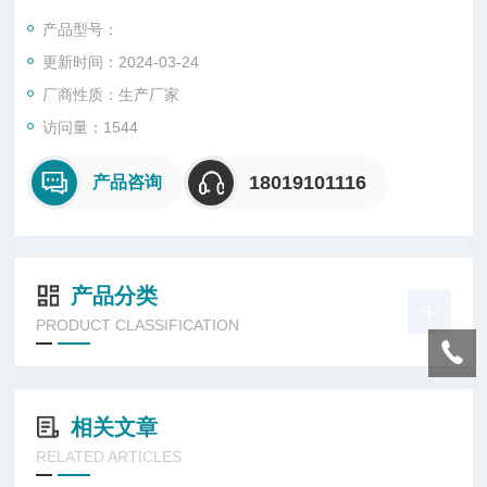
和，无眩光，不会引起作业人员的眼睛疲劳，提高工作效率。光
产品型号：
源采用世界亮LED，耗电量仅为金卤灯的40%。电源关键元件全
更新时间：2024-03-24
部选择用，高效、稳定。采用*散热结构。
厂商性质：生产厂家
访问量：1544
18019101116
产品咨询
产品分类
PRODUCT CLASSIFICATION
相关文章
RELATED ARTICLES